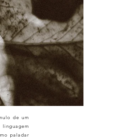
ímulo de um
e linguagem
como paladar