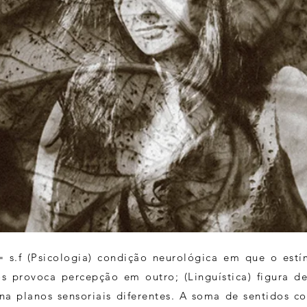
= s.f (Psicologia) condição neurológica em que o est
os provoca percepção em outro; (Linguística) figura d
na planos sensoriais diferentes. A soma de sentidos 